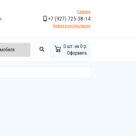
Самара
+7
(927)
725-38-14
ы
Нужна консультация
0
шт. на
0 р.
омобиля
Оформить