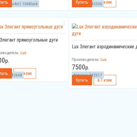
икул:
TurAir1.106Black
Артикул:
842556
 Элегант прямоугольные дуги
Lux Элегант аэродинамические 
изводитель:
Lux
00
Производитель:
Lux
р.
7500
р.
икул:
842648
Артикул:
842617