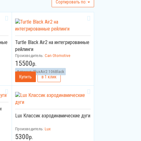
Cортировать по:
нные
Turtle Black Air2 на интегрированные
рейлинги
Производитель:
Can Otomotive
15500
р.
Артикул:
TluxAir2.106Black
и
Lux Классик аэродинамические дуги
Производитель:
Lux
5300
р.