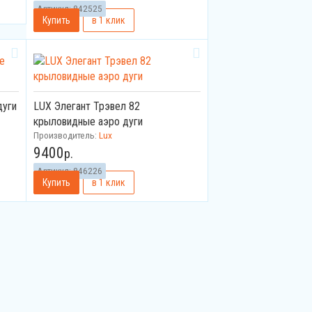
Артикул:
842525
дуги
LUX Элегант Трэвел 82
крыловидные аэро дуги
Производитель:
Lux
9400
р.
Артикул:
846226