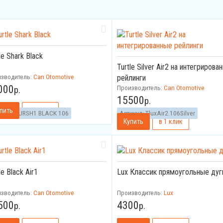
le Shark Black
Turtle Silver Air2 на интегрирова
изводитель:
Can Otomotive
рейлинги
000
Производитель:
Can Otomotive
р.
15500
р.
икул:
TURSH1 BLACK 106
Артикул:
TluxAir2.106Silver
le Black Air1
Lux Классик прямоугольные дуг
изводитель:
Can Otomotive
Производитель:
Lux
500
4300
р.
р.