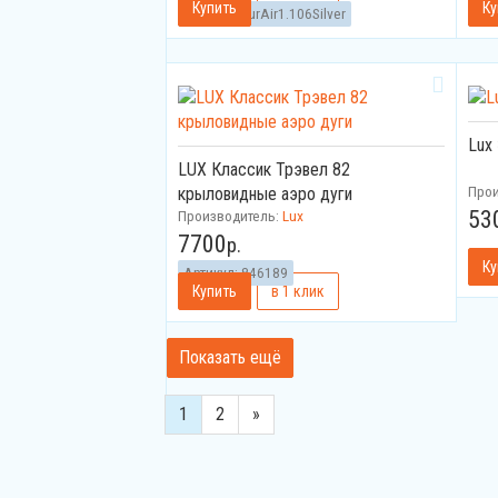
Артикул:
TurAir1.106Silver
Арт
Lux
LUX Классик Трэвел 82
Про
крыловидные аэро дуги
53
Производитель:
Lux
7700
р.
Артикул:
846189
Арт
1
2
»