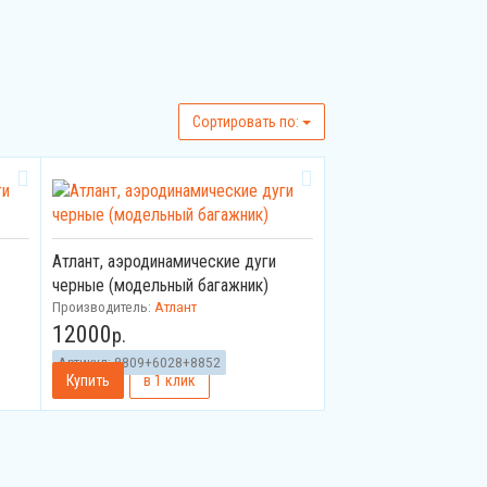
Cортировать по:
Атлант, аэродинамические дуги
черные (модельный багажник)
Производитель:
Атлант
12000
р.
Артикул:
8809+6028+8852