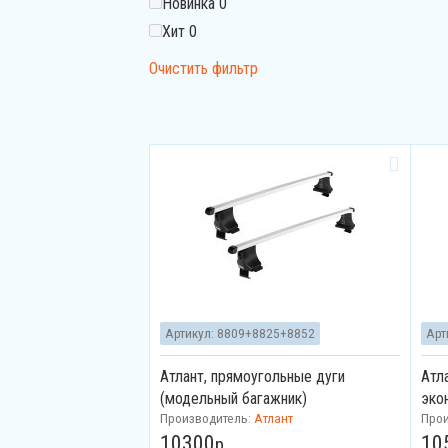
Новинка
0
Хит
0
Очистить фильтр
Артикул:
8809+8825+8852
Арт
Атлант, прямоугольные дуги
Атл
(модельный багажник)
эко
Производитель:
Атлант
Про
10300
10
р.