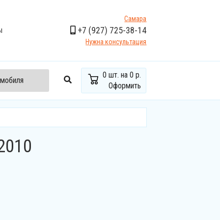
Самара
+7
(927)
725-38-14
ы
Нужна консультация
0
шт. на
0 р.
омобиля
Оформить
-2010