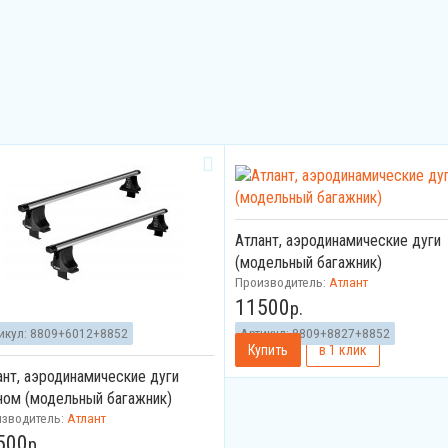
Атлант, аэродинамические дуги
(модельный багажник)
Производитель:
Атлант
11500
р.
икул:
8809+6012+8852
Артикул:
8809+8827+8852
ант, аэродинамические дуги
ном (модельный багажник)
изводитель:
Атлант
500
р.