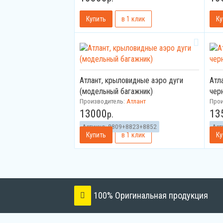
Атлант, крыловидные аэро дуги
Атл
(модельный багажник)
чер
Производитель:
Атлант
Про
13000
13
р.
Артикул:
8809+8823+8852
Арт
100% Оригинальная продукция