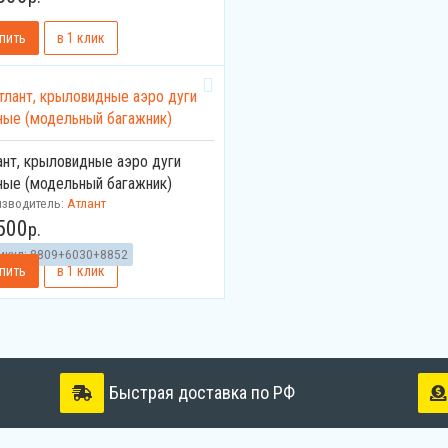
ант, крыловидные аэро дуги
ные (модельный багажник)
изводитель:
Атлант
500
р.
икул:
8809+6030+8852
Быстрая доставка по РФ