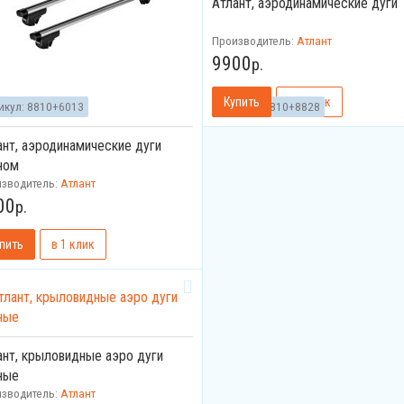
Атлант, аэродинамические дуги
Производитель:
Атлант
9900
р.
икул:
8810+6013
Артикул:
8810+8828
ант, аэродинамические дуги
ном
изводитель:
Атлант
00
р.
ант, крыловидные аэро дуги
ные
изводитель:
Атлант