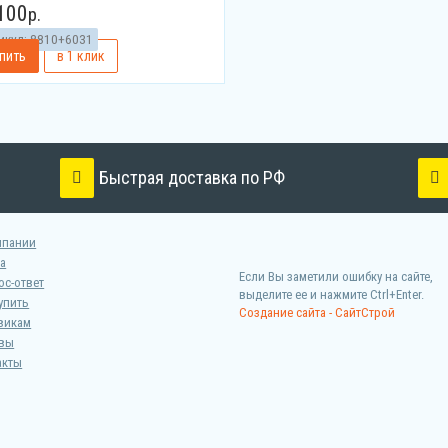
100
р.
икул:
8810+6031
Быстрая доставка по РФ
мпании
а
Если Вы заметили ошибку на сайте,
ос-ответ
выделите ее и нажмите Ctrl+Enter.
упить
Создание сайта - СайтСтрой
викам
вы
акты