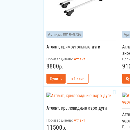
Артикул:
8810+8726
Арт
Атлант, прямоугольные дуги
Атл
эко
Производитель:
Атлант
Про
8800
91
р.
Атлант, крыловидные аэро дуги
Атл
Производитель:
Атлант
чер
11500
Про
р.