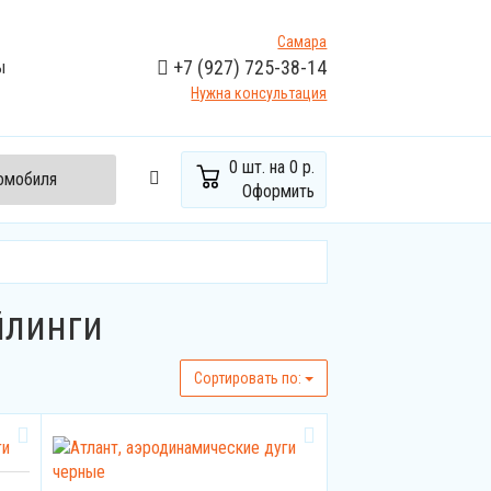
Самара
+7
(927)
725-38-14
ы
Нужна консультация
0
шт. на
0 р.
томобиля
Оформить
йлинги
Cортировать по: