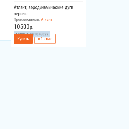
Атлант, аэродинамические дуги
черные
Производитель:
Атлант
10500
р.
Артикул:
8810+6029