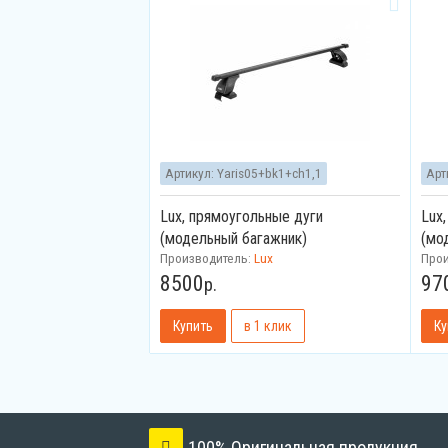
Артикул:
Yaris05+bk1+ch1,1
Арт
Lux, прямоугольные дуги
Lux
(модельный багажник)
(мо
Производитель:
Lux
Про
8500
97
р.
100% Оригинальная продукция