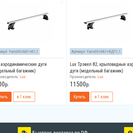
икул:
Yaris05+bk1+К1,1
Артикул:
Yaris05+bk1+КДТ1,1
, аэродинамические дуги
Lux Трэвел 82, крыловидные аэ
дельный багажник)
дуги (модельный багажник)
изводитель:
Lux
Производитель:
Lux
00
11500
р.
р.
Быстрая доставка по РФ