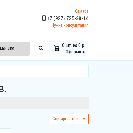
Самара
+7
(927)
725-38-14
ы
Нужна консультация
0
шт. на
0 р.
омобиля
Оформить
в.
Cортировать по: