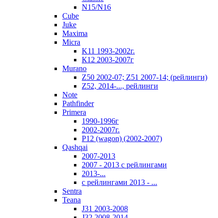
N15/N16
Cube
Juke
Maxima
Micra
K11 1993-2002г.
К12 2003-2007г
Murano
Z50 2002-07; Z51 2007-14; (рейлинги)
Z52, 2014-..., рейлинги
Note
Pathfinder
Primera
1990-1996г
2002-2007г.
P12 (wagon) (2002-2007)
Qashqai
2007-2013
2007 - 2013 с рейлингами
2013-...
с рейлингами 2013 - ...
Sentra
Teana
J31 2003-2008
J32 2008-2014