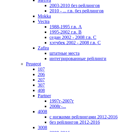
Meriva
2003-2010 без рейлингов
2010 - ... г.в. без рейлингов
Mokka
Vectra
1988-1995 г.в. А
1995-2002 г.в. В
седан 2002 - 2008 г.в. С
хэтчбек 2002 - 2008 г.в. С
Zafira
штатные места
интегрированные рейлинги
Peugeot
107
206
207
307
408
Partner
1997г-2007г
2008г-...
4008
с низкими рейлингами 2012-2016
без рейлингов 2012-2016
3008