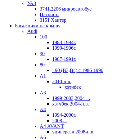
УАЗ
3741,2206 микроавтобус
Патриот-
3151 Хантер
Багажники на крышу
Audi
100
1983-1994г.
1990-1996г.
90
1987-1991г.
80
- 90 (B3,B4) c 1986-1996
А1
2010-н.в.
хэтчбек
А3
1999-2003,2004-...
хэтчбек 2004-н.в.
А4
1994-2000г.
2008-...
А4 AVANT
универсал 2008-н.в.
А6