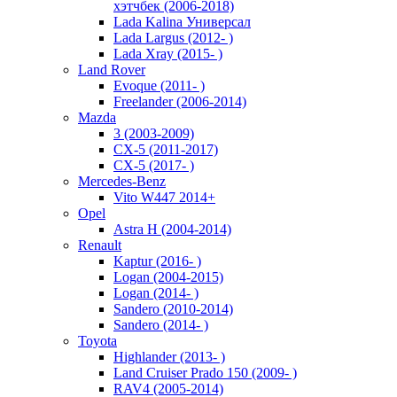
хэтчбек (2006-2018)
Lada Kalina Универсал
Lada Largus (2012- )
Lada Xray (2015- )
Land Rover
Evoque (2011- )
Freelander (2006-2014)
Mazda
3 (2003-2009)
CX-5 (2011-2017)
CX-5 (2017- )
Mercedes-Benz
Vito W447 2014+
Opel
Astra H (2004-2014)
Renault
Kaptur (2016- )
Logan (2004-2015)
Logan (2014- )
Sandero (2010-2014)
Sandero (2014- )
Toyota
Highlander (2013- )
Land Cruiser Prado 150 (2009- )
RAV4 (2005-2014)