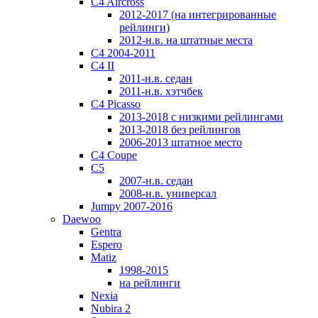
C4 Aircross
2012-2017 (на интегрированные
рейлинги)
2012-н.в. на штатные места
C4 2004-2011
C4 II
2011-н.в. седан
2011-н.в. хэтчбек
C4 Picasso
2013-2018 с низкими рейлингами
2013-2018 без рейлингов
2006-2013 штатное место
C4 Coupe
C5
2007-н.в. седан
2008-н.в. универсал
Jumpy 2007-2016
Daewoo
Gentra
Espero
Matiz
1998-2015
на рейлинги
Nexia
Nubira 2