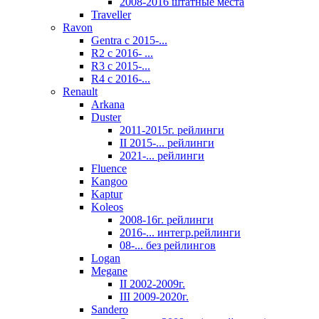
2008-2016 штатные места
Traveller
Ravon
Gentra с 2015-...
R2 с 2016- ...
R3 с 2015-...
R4 с 2016-...
Renault
Arkana
Duster
2011-2015г. рейлинги
II 2015-... рейлинги
2021-... рейлинги
Fluence
Kangoo
Kaptur
Koleos
2008-16г. рейлинги
2016-... интегр.рейлинги
08-... без рейлингов
Logan
Megane
II 2002-2009г.
III 2009-2020г.
Sandero