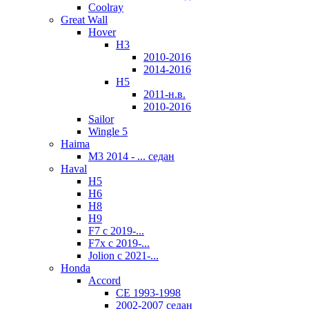
Coolray
Great Wall
Hover
H3
2010-2016
2014-2016
H5
2011-н.в.
2010-2016
Sailor
Wingle 5
Haima
M3 2014 - ... седан
Haval
H5
Н6
H8
H9
F7 с 2019-...
F7x с 2019-...
Jolion с 2021-...
Honda
Accord
CE 1993-1998
2002-2007 седан