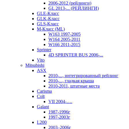
2006-2012 (рейлинги)
GL 2013-... (РЕЙЛИНГИ)
GLE-Класс
GLK-Класс
GLS-Класс
M-Класс (ML)
W163 1997-2005
W164 2005-2011
W166 2011-2015
Sprinter
4D SPRINTER BUS 2006-...
Vito
Mitsubishi
ASX
2010-..., интегрированный рейлинг
2010-..., гладкая крыша
2010-2011, штатные места
Carisma
Colt
VII 2004-….
Galant
1987-1996г
1997-2003г
L200
2003–2006г