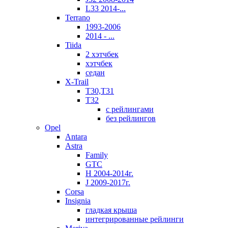
L33 2014-...
Terrano
1993-2006
2014 - ...
Tiida
2 хэтчбек
хэтчбек
седан
X-Trail
T30,T31
T32
с рейлингами
без рейлингов
Opel
Antara
Astra
Family
GTC
H 2004-2014г.
J 2009-2017г.
Corsa
Insignia
гладкая крыша
интегрированные рейлинги