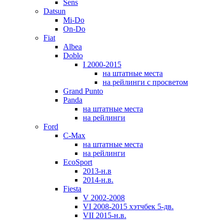
Sens
Datsun
Mi-Do
On-Do
Fiat
Albea
Doblo
I 2000-2015
на штатные места
на рейлинги с просветом
Grand Punto
Panda
на штатные места
на рейлинги
Ford
C-Max
на штатные места
на рейлинги
EcoSport
2013-н.в
2014-н.в.
Fiesta
V 2002-2008
VI 2008-2015 хэтчбек 5-дв.
VII 2015-н.в.