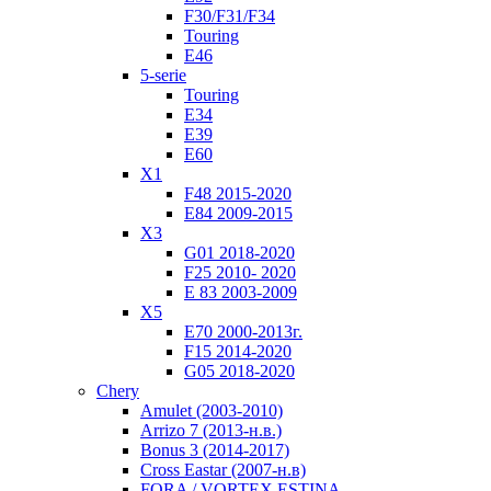
F30/F31/F34
Touring
E46
5-serie
Touring
E34
E39
E60
X1
F48 2015-2020
E84 2009-2015
X3
G01 2018-2020
F25 2010- 2020
Е 83 2003-2009
X5
E70 2000-2013г.
F15 2014-2020
G05 2018-2020
Chery
Amulet (2003-2010)
Arrizo 7 (2013-н.в.)
Bonus 3 (2014-2017)
Cross Eastar (2007-н.в)
FORA / VORTEX ESTINA